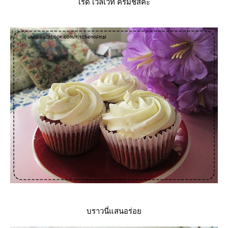
เรด เวลเว็ท ครีมชีสค่ะ
บราวนี่แสนอร่อ