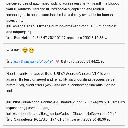
perceived use of automated tools to access our site will result in a block of
your IP address. This site utilizes cookies, captchas and related
technologies to help assure the site is maximally available for human
users only.
[url=//magdalenabus.tk/page/burning-throat-and-tongue/]Burning throat
and tongue[/url]
ดย: BernHeize IP: 212.47.252.101 17 พฤษภาคม 2562 8:12:38 น.
น่าทานค่า
ดย:
สมาชิกหมายเลข 3450494
8 กันยายน 2563 13:44:21 น.
Need to verify a massive list of URLs? WebsiteChecker V1.0 is your
answer. It's built for speed and reliability, distinguishing between server
errors (5xx), client errors (4xx), and actual connection timeouts. Get the
tool.
[url=https://drive.google.com/file/d/1momrfLx6go432684xeghwjS1DG8xiaHx/v
usp=sharing]Download[/url]
[url=//comboquiz.com/files_combo/WebsiteChecker.zip]Download2[/url]
ดย: Samuelerort IP: 178.54.174.61 17 พฤษภาคม 2569 10:48:30 น.