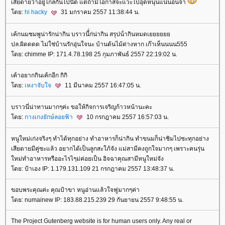
เสียดายว่าอยู่ไกลกันไปนิด แต่ถ้ามีโอกาสจะแวะไปอุดหนุนแน่นอนจ้า
ดย:
hi hacky
31 มกราคม 2557 11:38:44 น.
เค้กนมชมพูน่ารักน่ากิน บราวนี้่ก่น่ากิน สรุปน้่ากินหมดเ
ปล.ผิดดดด ไม่ใช่บ้านรักอุ่นใจนะ บ้านต้นไม้ต่างหาก เก๊าเห็นนนน555
ดย: chimme IP: 171.4.78.198 25 กุมภาพันธ์ 2557 22:19:02 น.
เค้าอยากกินเค้กอีก กิกิ
ดย:
เหงาจับใจ
11 มีนาคม 2557 16:47:05 น.
บราวนี่น่าทานมากๆค่ะ ขอให้กิจการเจริญก้าวหน้านะคะ
ดย:
กางเกงยักษ์ลอยฟ้า
10 กรกฎาคม 2557 16:57:03 น.
หนูใหม่เก่งจริงๆ ทำได้ทุกอย่าง ทำอาหารก็น่ากิน ทำขนมก็น่าชิมไปซะทุกอย่าง
เสียดายมีคู่ซะแล้ว อยากได้เป็นลูกสะใภ้จัง แม่สามีคงถูกใจมากๆ เพราะคนรุ่น
หม่ทำอาหารหรืออะไรไๆม่ค่อยเป็น อิจฉาคุณสามีหนูใหม่จัง
ดย: ป้าเอง IP: 1.179.131.109 21 กรกฎาคม 2557 13:48:37 น.
ขอบพระคุณค่ะ คุณป้าขา หนูอ่านแล้วใจฟูมากๆค่า
ดย: numainew IP: 183.88.215.239 29 กันยายน 2557 9:48:55 น.
The Project Gutenberg website is for human users only. Any real or