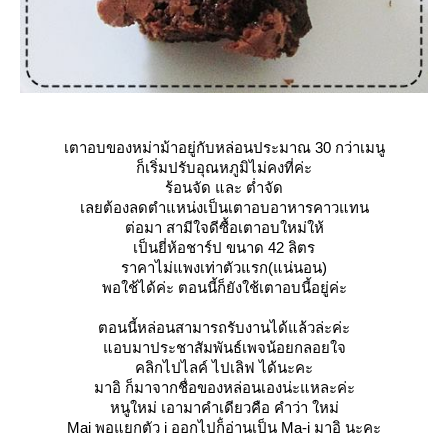
เตาอบของหม่าม้าอยู่กับหล่อนประมาณ 30 กว่าเมนู
ก็เริ่มปรับอุณหภูมิไม่คงที่ค่ะ
ร้อนจัด และ ต่ำจัด
เลยต้องลดตำแหน่งเป็นเตาอบอาหารคาวแทน
ต่อมา สามีใจดีซื้อเตาอบใหม่ให้
เป็นยี่ห้อชาร์ป ขนาด 42 ลิตร
ราคาไม่แพงเท่าตัวแรก(แน่นอน)
พอใช้ได้ค่ะ ตอนนี้ก็ยังใช้เตาอบนี้อยู่ค่ะ
ตอนนี้หล่อนสามารถรับงานได้แล้วล่ะค่ะ
อบมาประชาสัมพันธ์เพจน้อยกลอยใจ
คลิกไปไลค์ ไปเลิฟ ได้นะคะ
มาอิ ก็มาจากชื่อของหล่อนเองน่ะแหละค่ะ
หนูใหม่ เอามาคำเดียวคือ คำว่า ใหม่
Mai พอแยกตัว i ออกไปก็่อ่านเป็น Ma-i มาอิ นะคะ