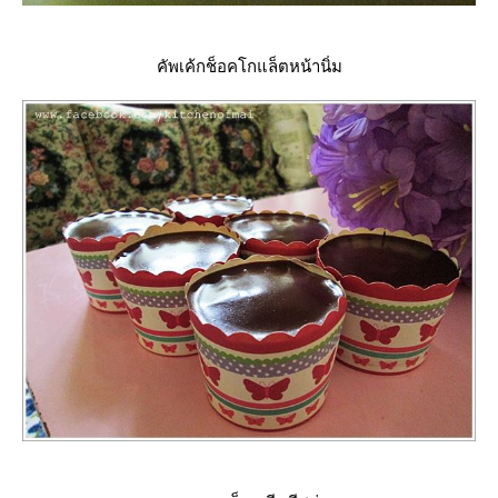
คัพเค้กช็อคโกแล็ตหน้านิ่ม